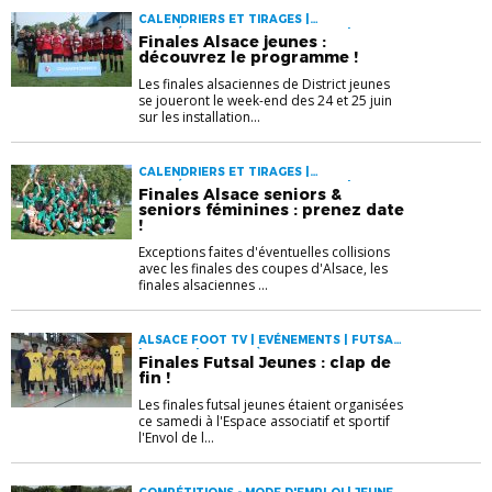
CALENDRIERS ET TIRAGES |
COMPÉTITIONS - MODE D'EMPLOI |
Finales Alsace jeunes :
EVÉNEMENTS | PALMARÈS | VIE DU
découvrez le programme !
DISTRICT
Les finales alsaciennes de District jeunes
se joueront le week-end des 24 et 25 juin
sur les installation...
CALENDRIERS ET TIRAGES |
COMPÉTITIONS - MODE D'EMPLOI |
Finales Alsace seniors &
EVÉNEMENTS | PALMARÈS | SÉNIORS | VIE
seniors féminines : prenez date
DES CLUBS
!
Exceptions faites d'éventuelles collisions
avec les finales des coupes d'Alsace, les
finales alsaciennes ...
ALSACE FOOT TV | EVÉNEMENTS | FUTSAL
| JEUNES | PALMARÈS
Finales Futsal Jeunes : clap de
fin !
Les finales futsal jeunes étaient organisées
ce samedi à l'Espace associatif et sportif
l'Envol de l...