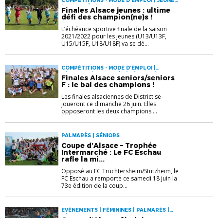
COMPÉTITIONS - MODE D'EMPLOI | JEUNES
| PALMARÈS | VIE DU DISTRICT
Finales Alsace jeunes : ultime
défi des champion(ne)s !
L’échéance sportive finale de la saison
2021/2022 pour les jeunes (U13/U13F,
U15/U15F, U18/U18F) va se dé...
COMPÉTITIONS - MODE D'EMPLOI |
FÉMININES | PALMARÈS | SÉNIORS | VIE DU
Finales Alsace seniors/seniors
DISTRICT
F : le bal des champions !
Les finales alsaciennes de District se
joueront ce dimanche 26 juin. Elles
opposeront les deux champions ...
PALMARÈS | SÉNIORS
Coupe d’Alsace – Trophée
Intermarché : Le FC Eschau
rafle la mi...
Opposé au FC Truchtersheim/Stutzheim, le
FC Eschau a remporté ce samedi 18 juin la
73e édition de la coup...
EVÉNEMENTS | FÉMININES | PALMARÈS |
SÉNIORS