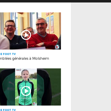
E FOOT TV
mblées générales à Molsheim
E FOOT TV