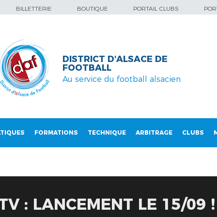
BILLETTERIE
BOUTIQUE
PORTAIL CLUBS
PORT
DISTRICT D'ALSACE DE
FOOTBALL
Au service du football alsacien
TIQUES
FORMATIONS
TECHNIQUE
ARBITRAGE
CLUBS
V : LANCEMENT LE 15/09 !