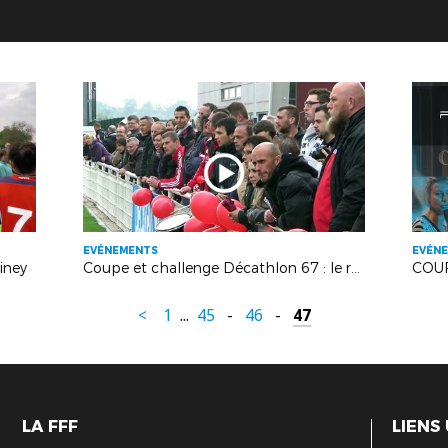
EVÉNEMENTS
EVÉN
iney
Coupe et challenge Décathlon 67 : le résumé vidéo
<
1
...
45
-
46
-
47
LA FFF
LIENS