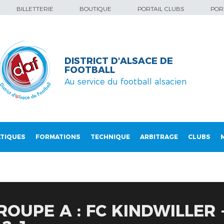
BILLETTERIE
BOUTIQUE
PORTAIL CLUBS
PORT
DISTRICT D'ALSACE DE
FOOTBALL
Au service du football alsacien
TIQUES
FORMATIONS
TECHNIQUE
ARBITRAGE
CLUBS
GROUPE A : FC KINDWILLER 