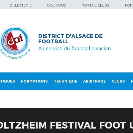
BILLETTERIE
BOUTIQUE
PORTAIL CLUBS
PORT
DISTRICT D'ALSACE DE
FOOTBALL
Au service du football alsacien
TIQUES
FORMATIONS
TECHNIQUE
ARBITRAGE
CLUBS
HOLTZHEIM FESTIVAL FOOT 