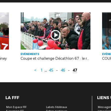
EVÉNEMENTS
EVÉN
iney
Coupe et challenge Décathlon 67 : le résumé vidéo
<
1
...
45
-
46
-
47
LA FFF
LIENS
Mon Espace FFF
Labels Fédéraux
Messageri