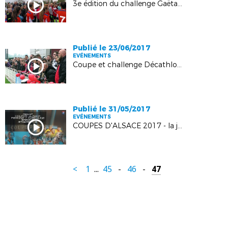
3e édition du challenge Gaëtane Thiney
Publié le 23/06/2017
EVÉNEMENTS
Coupe et challenge Décathlon 67 : le résumé vidéo
Publié le 31/05/2017
EVÉNEMENTS
COUPES D'ALSACE 2017 - la journée en images
<
1
...
45
-
46
-
47