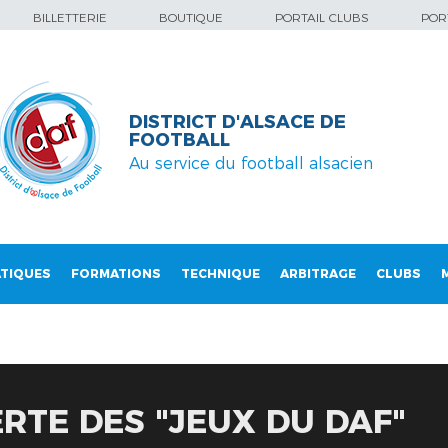
BILLETTERIE
BOUTIQUE
PORTAIL CLUBS
PORT
DISTRICT D'ALSACE DE
FOOTBALL
Au service du football alsacien
TIQUES
FORMATIONS
TECHNIQUE
ARBITRAGE
CLUBS
RTE DES "JEUX DU DAF"