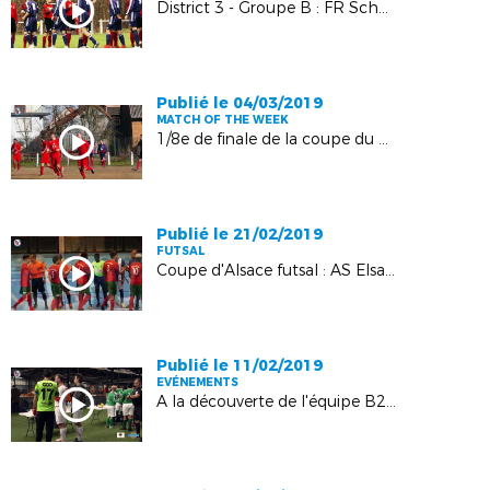
District 3 - Groupe B : FR Schoenenboug-Memmelshoffen - FC Niederlauterbach : 2-0
Publié le 04/03/2019
MATCH OF THE WEEK
1/8e de finale de la coupe du Crédit Mutuel - Nord Haguenau : SR Rountzenheim - AS Mertzwiller : 1-1 (2tab3)
Publié le 21/02/2019
FUTSAL
Coupe d'Alsace futsal : AS Elsau Portugais 2 - Pfastatt futsal 2 : 7-8
Publié le 11/02/2019
EVÉNEMENTS
A la découverte de l'équipe B2-B3 de la section cécifoot du SC Schiltigheim !