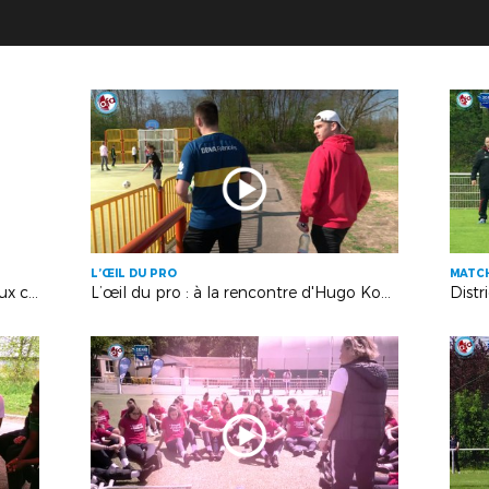
L’ŒIL DU PRO
MATCH
Le message de Didier Deschamps aux clubs alsaciens !
L’œil du pro : à la rencontre d'Hugo Koenig, intérimaire chez GEZIM