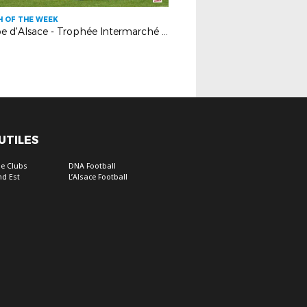
 OF THE WEEK
Coupe d'Alsace - Trophée Intermarché : Olympique Mulhouse - FC Oberhausbergen : 1-2
 UTILES
e Clubs
DNA Football
nd Est
L’Alsace Football