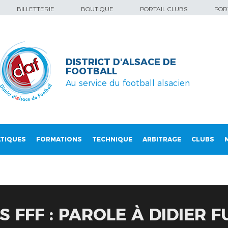
BILLETTERIE
BOUTIQUE
PORTAIL CLUBS
PORT
DISTRICT D'ALSACE DE
FOOTBALL
Au service du football alsacien
TIQUES
FORMATIONS
TECHNIQUE
ARBITRAGE
CLUBS
 FFF : PAROLE À DIDIER F