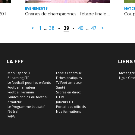
EVÉNEMENTS
MATCH
LAFA City Tour : retour sur l'édition 2019 !
Graines de championnes : l'étape finale en images !
<
1
...
38
-
39
-
40
...
47
>
LA FFF
LIENS
Mon Espace FFF
Labels Fédéraux
Messageri
E-learning FFF
Fiches pratiques
Ligue Gra
Le football pour les enfants
TV Foot amateur
Football amateur
Santé
Football Féminin
Scores en direct
Guides dédiés au football
FFFTV
amateur
Joueurs FFF
Le Programme éducatif
Portail des officiels
fédéral
Nos formations
FAFA