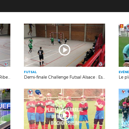
FUTSAL
EVÉN
Finale Challenge Futsal Alsace : AS Ribeauvillé - EF Rouffach : 6-7
Demi-finale Challenge Futsal Alsace : Espérance Futsal Rouffach – AJF Hautepierre : 6-6 (4tab3)