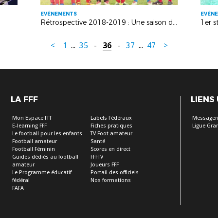
EVÉNEMENTS
EVÉN
Rétrospective 2018-2019 : Une saison de football en Alsace !
<
1
...
35
-
36
-
37
...
47
>
LA FFF
LIENS
Mon Espace FFF
Labels Fédéraux
Messageri
E-learning FFF
Fiches pratiques
Ligue Gra
Le football pour les enfants
TV Foot amateur
Football amateur
Santé
Football Féminin
Scores en direct
Guides dédiés au football
FFFTV
amateur
Joueurs FFF
Le Programme éducatif
Portail des officiels
fédéral
Nos formations
FAFA