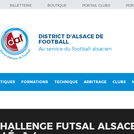
BILLETTERIE
BOUTIQUE
PORTAIL CLUBS
PORT
DISTRICT D'ALSACE DE
FOOTBALL
Au service du football alsacien
TIQUES
FORMATIONS
TECHNIQUE
ARBITRAGE
CLUBS
CHALLENGE FUTSAL ALSACE