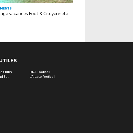
EMENTS
1er stage vacances Foot & Citoyenneté à Strasbourg !
 UTILES
e Clubs
DNA Football
nd Est
L’Alsace Football