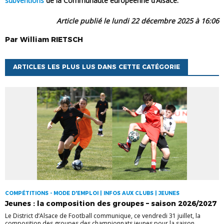
subventions
de la Communauté européenne d’Alsace.
Article p
ublié le lundi 22 décembre 2025 à 16:06
Par
William
RIETSCH
ARTICLES LES PLUS LUS DANS CETTE CATÉGORIE
COMPÉTITIONS - MODE D'EMPLOI | INFOS AUX CLUBS | JEUNES
Jeunes : la composition des groupes – saison 2026/2027
Le District d’Alsace de Football communique, ce vendredi 31 juillet, la
composition des groupes des championnats jeunes pour la saison