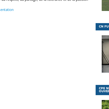
sentation
CN FU
CPE N
OUVE