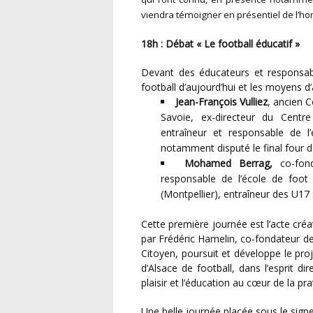
viendra témoigner en présentiel de l’homm
18h :
Débat « Le football éducatif »
Devant des éducateurs et responsables de clubs alsaciens, un débat de fond sur l’état du
football d’aujourd’hui et les moyens d
Jean-François Vulliez
, ancien 
Savoie, ex-directeur du Centr
entraîneur et responsable de l
notamment disputé le final four
Mohamed Berrag,
co-fon
responsable de l’école de foot
(Montpellier), entraîneur des U17
Cette première journée est l’acte créateur d’un mouvement plus large. Libero Éducation, porté
par Frédéric Hamelin, co-fondateur de
Citoyen, poursuit et développe le proje
d’Alsace de football, dans l’esprit d
plaisir et l’éducation au cœur de la pr
Une belle journée placée sous le signe du respect, du partage, de la tolérance et de la passion