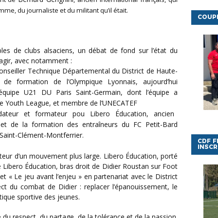
e, du journaliste et du militant qu’il était.
COUPE
’agir, avec notamment :
Conseiller Technique Départemental du District de Haute-
e de formation de l’Olympique Lyonnais, aujourd’hui
’équipe U21 DU Paris Saint-Germain, dont l’équipe a
 de Youth League, et membre de l’UNECATEF
dateur et formateur pou Libero Éducation, ancien
 et de la formation des entraîneurs du FC Petit-Bard
 Saint-Clément-Montferrier.
CDF F
INSCR
 Libero Éducation, bras droit de Didier Roustan sur Foot
t « Le jeu avant l’enjeu » en partenariat avec le District
irect du combat de Didier : replacer l’épanouissement, le
atique sportive des jeunes.