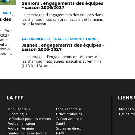
MODE D'EMPLOI | FÉMININES | GÉRER SON CLUB |
Seniors : engagements des équipes
SÉNIORS | VIE DES CLUBS
– saison 2026/2027
 - MODE
La campagne d’engagements des équipes dans
 CLUB |
s des
les championnats seniors masculins et féminins
pour la saison ...
du foot
6/2027
CALENDRIERS ET TIRAGES | COMPÉTITIONS -
 pour
MODE D'EMPLOI | GÉRER SON CLUB | JEUNES |
nt à
Jeunes : engagements des équipes –
VIE DES CLUBS
tion &
saison 2026-2027
es : ...
La campagne d'engagements des équipes dans
les championnats jeunes masculins et féminins
(U13 à U18) pour...
LA FFF
LIENS
Mon Espace FFF
Labels Fédéraux
Messageri
E-learning FFF
Fiches pratiques
Ligue Gra
Le football pour les enfants
TV Foot amateur
Football amateur
Santé
Football Féminin
Scores en direct
Guides dédiés au football
FFFTV