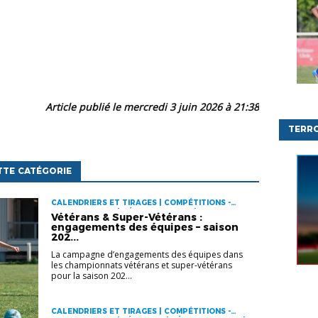
Article publié le mercredi 3 juin 2026 à 21:38
TERR
TTE CATÉGORIE
CALENDRIERS ET TIRAGES | COMPÉTITIONS -
MODE D'EMPLOI | GÉRER SON CLUB | VIE DES
Vétérans & Super-Vétérans :
CLUBS
engagements des équipes – saison
202...
La campagne d’engagements des équipes dans
les championnats vétérans et super-vétérans
pour la saison 202...
CALENDRIERS ET TIRAGES | COMPÉTITIONS -