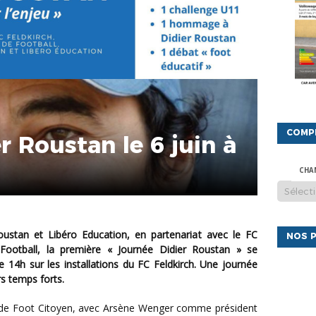
COMP
r Roustan le 6 juin à
CHA
NOS P
e Football, la première « Journée Didier Roustan » se
e 14h sur les installations du FC Feldkirch. Une journée
s temps forts.