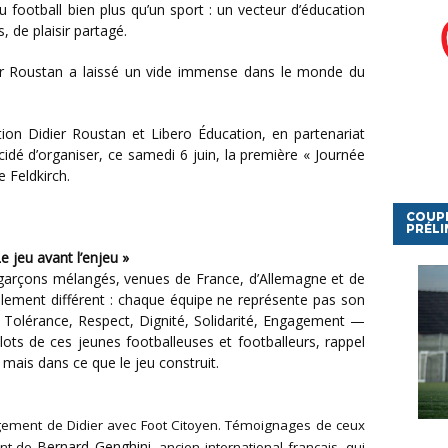
u football bien plus qu’un sport : un vecteur d’éducation
, de plaisir partagé.
cidé d’organiser, ce samedi 6 juin, la première « Journée
 Feldkirch.
COUP
PRÉLI
e jeu avant l’enjeu »
t garçons mélangés, venues de France, d’Allemagne et de
alement différent : chaque équipe ne représente pas son
re, Tolérance, Respect, Dignité, Solidarité, Engagement —
ots de ces jeunes footballeuses et footballeurs, rappel
, mais dans ce que le jeu construit.
gagement de Didier avec Foot Citoyen. Témoignages de ceux
Bernard Genghini
ent de
, ancien international français, qui