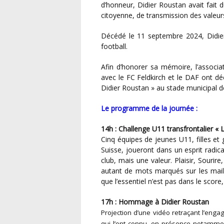
d’honneur, Didier Roustan avait fait d
citoyenne, de transmission des valeurs
Décédé le 11 septembre 2024, Didier Roustan a laissé un vide immense dans le monde du
football.
Afin d’honorer sa mémoire, l’association Didier Roustan et Libero Éducation, en partenariat
avec le FC Feldkirch et le DAF ont dé
Didier Roustan » au stade municipal de
Le programme de la journée :
14h :
Challenge U11 transfrontalier « L
Cinq équipes de jeunes U11, filles e
Suisse, joueront dans un esprit radic
club, mais une valeur. Plaisir, Souri
autant de mots marqués sur les maill
que l’essentiel n’est pas dans le score
17h :
Hommage à Didier Roustan
Projection d’une vidéo retraçant l’en
qui l’ont connu, en présence notamm