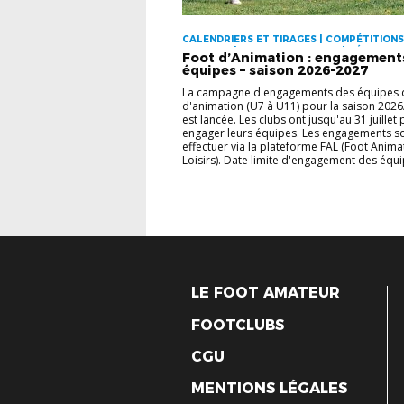
CALENDRIERS ET TIRAGES | COMPÉTITIONS
D'EMPLOI | FOOT D'ANIMATION | GÉRER SON
Foot d’Animation : engagement
VIE DES CLUBS
équipes – saison 2026-2027
La campagne d'engagements des équipes 
d'animation (U7 à U11) pour la saison 202
est lancée. Les clubs ont jusqu'au 31 juillet
engager leurs équipes. Les engagements so
effectuer via la plateforme FAL (Foot Anima
Loisirs). Date limite d'engagement des équip
LE FOOT AMATEUR
FOOTCLUBS
CGU
MENTIONS LÉGALES