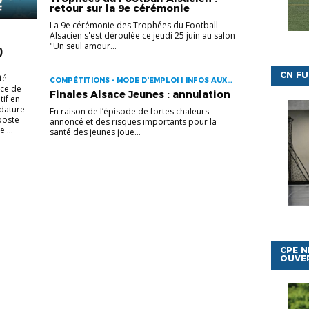
retour sur la 9e cérémonie
La 9e cérémonie des Trophées du Football
Alsacien s'est déroulée ce jeudi 25 juin au salon
"Un seul amour...
)
CN FU
é
COMPÉTITIONS - MODE D'EMPLOI | INFOS AUX
ace de
CLUBS | JEUNES | VIE DU DISTRICT
Finales Alsace Jeunes : annulation
tif en
idature
En raison de l’épisode de fortes chaleurs
 poste
annoncé et des risques importants pour la
 ...
santé des jeunes joue...
CPE N
OUVE