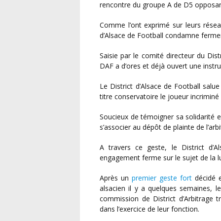
rencontre du groupe A de D5 opposant 
Comme l’ont exprimé sur leurs réseaux sociaux le FC Steinbourg et l’AS Uhrwiller, le District
d’Alsace de Football condamne ferme
Saisie par le comité directeur du District d’Alsace de Football, la commission de discipline du
DAF a d’ores et déjà ouvert une instruct
Le District d’Alsace de Football salue par ailleurs la décision de l’AS Uhrwiller de suspendre à
titre conservatoire le joueur incriminé
Soucieux de témoigner sa solidarité envers la victime, le comité directeur du DAF a décidé de
s’associer au dépôt de plainte de l’arbi
A travers ce geste, le District d’Alsace de Football souhaite également réaffirmer son
engagement ferme sur le sujet de la lutt
Après un
premier geste fort
décidé e
alsacien il y a quelques semaines, le
commission de District d’Arbitrage tr
dans l’exercice de leur fonction.