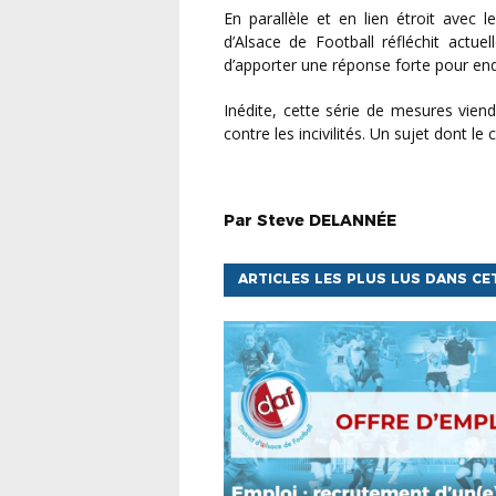
En parallèle et en lien étroit avec les services de l’Etat et les autorités locales, le District
d’Alsace de Football réfléchit actu
d’apporter une réponse forte pour endi
Inédite, cette série de mesures viendra renforcer l’arsenal d’actions déjà déployé pour lutter
contre les incivilités. Un sujet dont le
Par
Steve
DELANNÉE
ARTICLES LES PLUS LUS DANS CE