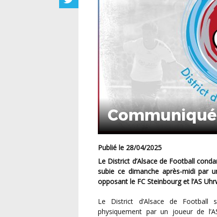
Communiqué o
Publié le 28/04/2025
Le District d’Alsace de Football condamne avec la plus grande fermeté l’agression inqualifiable
subie ce dimanche après-midi par un a
opposant le FC Steinbourg et l’AS Uhrwi
Le District d’Alsace de Football s’associe aux côtés de son arbitre officiel agressé
physiquement par un joueur de l’AS