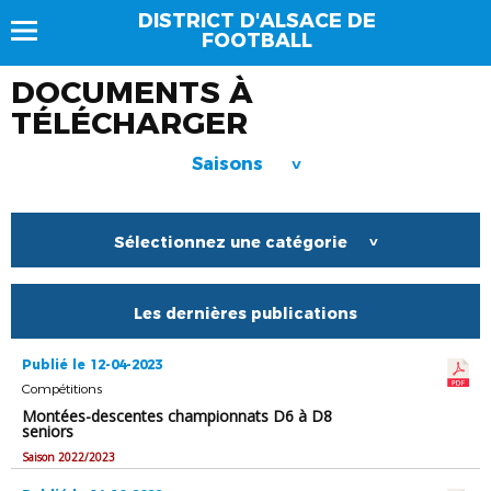
DISTRICT D'ALSACE DE
FOOTBALL
DOCUMENTS À
TÉLÉCHARGER
Saisons
>
Sélectionnez une catégorie
>
Les dernières publications
Publié le 12-04-2023
Compétitions
Montées-descentes championnats D6 à D8
seniors
Saison 2022/2023