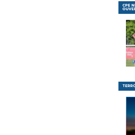
CPE N
OUVE
TERR