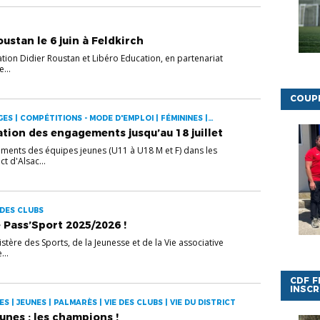
ustan le 6 juin à Feldkirch
tion Didier Roustan et Libéro Education, en partenariat
...
COUPE
ES | COMPÉTITIONS - MODE D'EMPLOI | FÉMININES |
S
ation des engagements jusqu’au 18 juillet
ents des équipes jeunes (U11 à U18 M et F) dans les
t d'Alsac...
 DES CLUBS
e Pass’Sport 2025/2026 !
istère des Sports, de la Jeunesse et de la Vie associative
...
CDF F
INSCR
S | JEUNES | PALMARÈS | VIE DES CLUBS | VIE DU DISTRICT
unes : les champions !