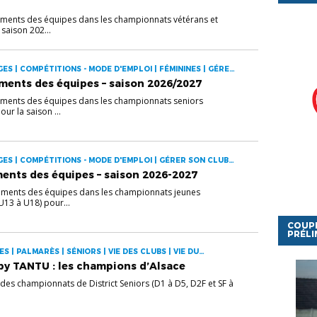
ents des équipes dans les championnats vétérans et
saison 202...
ES | COMPÉTITIONS - MODE D'EMPLOI | FÉMININES | GÉRER
VIE DES CLUBS
ments des équipes – saison 2026/2027
ments des équipes dans les championnats seniors
ur la saison ...
ES | COMPÉTITIONS - MODE D'EMPLOI | GÉRER SON CLUB |
S
ents des équipes – saison 2026-2027
ments des équipes dans les championnats jeunes
U13 à U18) pour...
COUP
PRÉLI
S | PALMARÈS | SÉNIORS | VIE DES CLUBS | VIE DU
y TANTU : les champions d’Alsace
 des championnats de District Seniors (D1 à D5, D2F et SF à
.