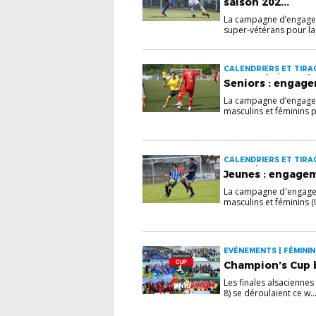
saison 202...
La campagne d’engagem
super-vétérans pour la 
CALENDRIERS ET TIRAG
SON CLUB | SÉNIORS | 
Seniors : engage
La campagne d’engage
masculins et féminins po
CALENDRIERS ET TIRAG
JEUNES | VIE DES CLUB
Jeunes : engagem
La campagne d'engage
masculins et féminins (
EVÉNEMENTS | FÉMININE
DISTRICT
Champion’s Cup b
Les finales alsaciennes
8) se déroulaient ce w..