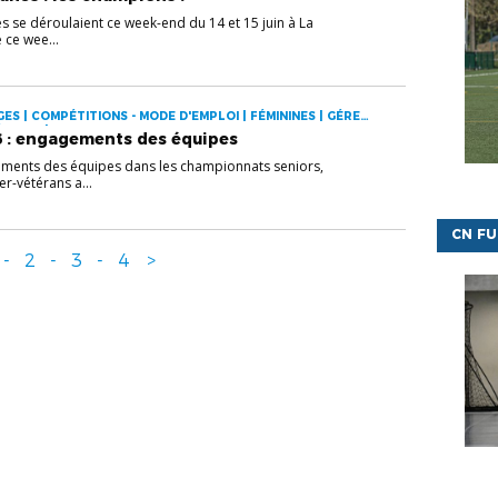
es se déroulaient ce week-end du 14 et 15 juin à La
 ce wee...
ES | COMPÉTITIONS - MODE D'EMPLOI | FÉMININES | GÉRER
ÉNIORS | VIE DES CLUBS
6 : engagements des équipes
ents des équipes dans les championnats seniors,
er-vétérans a...
CN FU
-
2
-
3
-
4
>