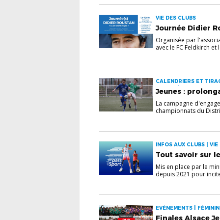
VIE DES CLUBS
Journée Didier Ro
Organisée par l'associa
avec le FC Feldkirch et le
CALENDRIERS ET TIRAG
JEUNES | VIE DES CLUB
Jeunes : prolong
La campagne d'engagem
championnats du Distric
INFOS AUX CLUBS | VIE
Tout savoir sur l
Mis en place par le min
depuis 2021 pour incite
EVÉNEMENTS | FÉMININE
Finales Alsace Je