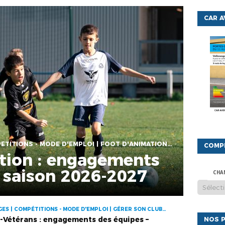
CAR 
CALENDRIERS ET TIRAGES | COMPÉTITIONS - MODE D'EMPLOI | FOOT D'ANIMATION | GÉRER SON CLUB | VIE DES CLUBS
COMP
tion : engagements
 saison 2026-2027
CHA
ES | COMPÉTITIONS - MODE D'EMPLOI | GÉRER SON CLUB |
-Vétérans : engagements des équipes –
NOS P