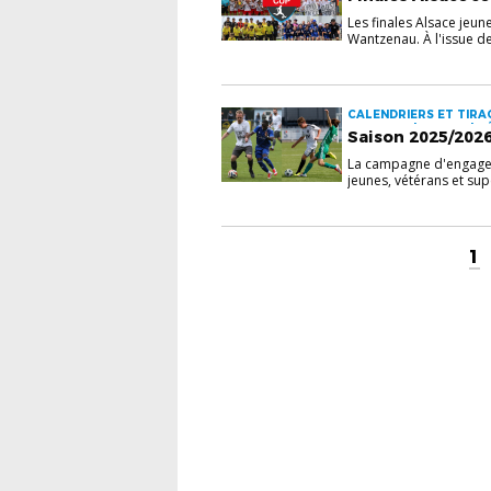
Les finales Alsace jeun
Wantzenau. À l'issue de
CALENDRIERS ET TIRAG
SON CLUB | JEUNES | S
Saison 2025/202
La campagne d'engagem
jeunes, vétérans et sup
1